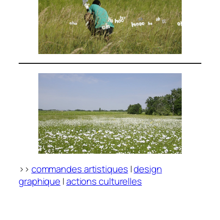
>>
commandes artistiques
|
design
graphique
|
actions culturelles